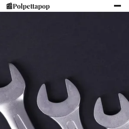
📰
Polpettapop