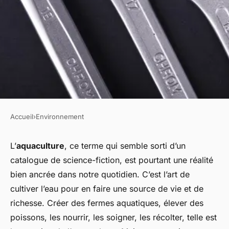
Accueil
›
Environnement
ENVIRONNEMENT
Aquaculture durable :
L’
aquaculture
, ce terme qui semble sorti d’un
catalogue de science-fiction, est pourtant une réalité
techniques et enjeux
bien ancrée dans notre quotidien. C’est l’art de
environnementaux
cultiver l’eau pour en faire une source de vie et de
richesse. Créer des fermes aquatiques, élever des
dion
•
18 décembre 2023
•
5 min de lecture
poissons, les nourrir, les soigner, les récolter, telle est