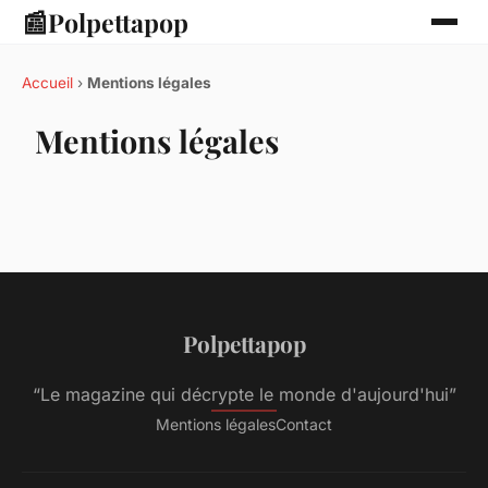
📰
Polpettapop
Accueil
›
Mentions légales
Mentions légales
Polpettapop
“Le magazine qui décrypte le monde d'aujourd'hui”
Mentions légales
Contact