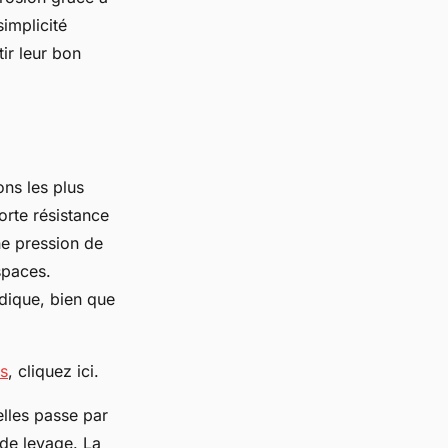
implicité
ir leur bon
ns les plus
forte résistance
e pression de
spaces.
odique, bien que
s
, cliquez ici.
lles passe par
 de levage. La