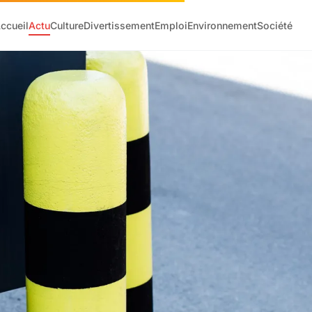
ccueil
Actu
Culture
Divertissement
Emploi
Environnement
Société