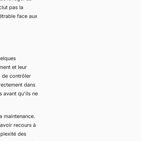
clut pas la
étrable face aux
uelques
ment et leur
, de contrôler
rrectement dans
 avant qu'ils ne
la maintenance.
avoir recours à
mplexité des