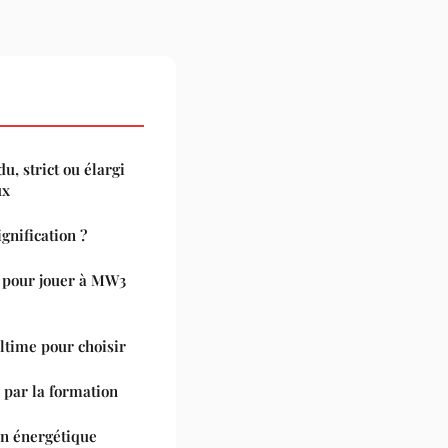
u, strict ou élargi
ux
ignification ?
l pour jouer à MW3
ltime pour choisir
 par la formation
on énergétique