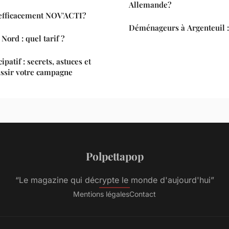
Allemande?
efficacement NOV'ACTI?
Déménageurs à Argenteuil : 
Nord : quel tarif ?
patif : secrets, astuces et
ussir votre campagne
Polpettapop
“Le magazine qui décrypte le monde d'aujourd'hui”
Mentions légales
Contact