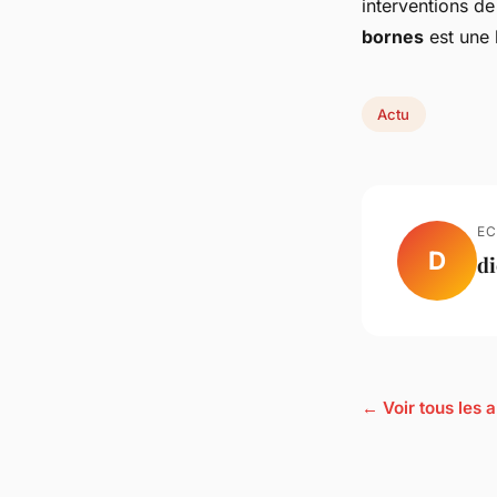
interventions d
bornes
est une 
Actu
EC
D
d
← Voir tous les a