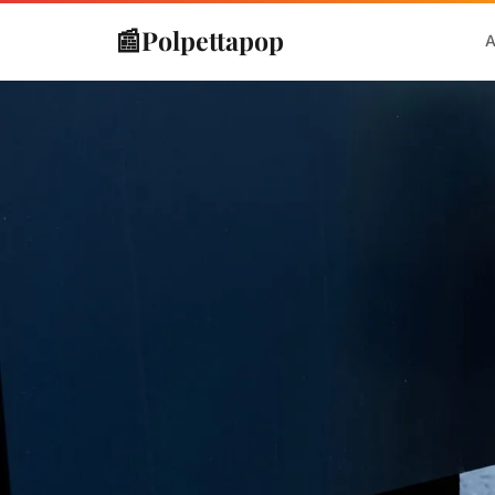
📰
Polpettapop
A