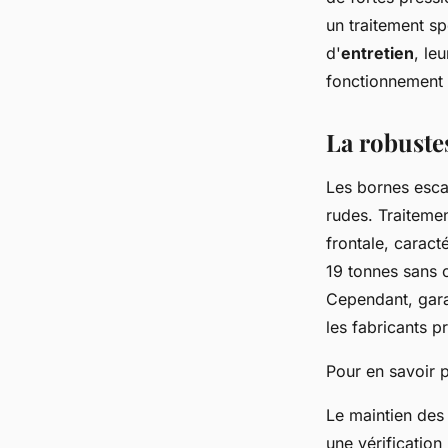
dion
•
14 janvier 2024
•
2 min de lecture
un traitement s
d'
entretien
, le
fonctionnement
La robuste
Les bornes esca
rudes. Traiteme
frontale, caract
19 tonnes sans 
Cependant, garan
les fabricants 
Pour en savoir p
Le maintien des
une vérification