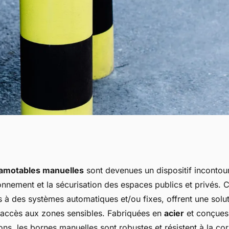
 des bornes
amotables manuelles
sont devenues un dispositif incontou
onnement et la sécurisation des espaces publics et privés. 
lles ?
 à des systèmes automatiques et/ou fixes, offrent une solut
l'accès aux zones sensibles. Fabriquées en
acier
et conçues 
ons, les bornes manuelles sont robustes et résistent à la co