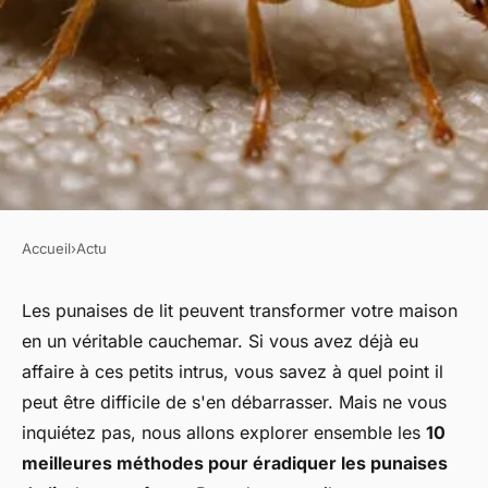
Accueil
›
Actu
ACTU
Punaise de lit : les 10
Les punaises de lit peuvent transformer votre maison
en un véritable cauchemar. Si vous avez déjà eu
meilleures méthodes pour s'en
affaire à ces petits intrus, vous savez à quel point il
débarrasser
peut être difficile de s'en débarrasser. Mais ne vous
inquiétez pas, nous allons explorer ensemble les
10
dion
•
12 décembre 2024
•
7 min de lecture
meilleures méthodes pour éradiquer les punaises