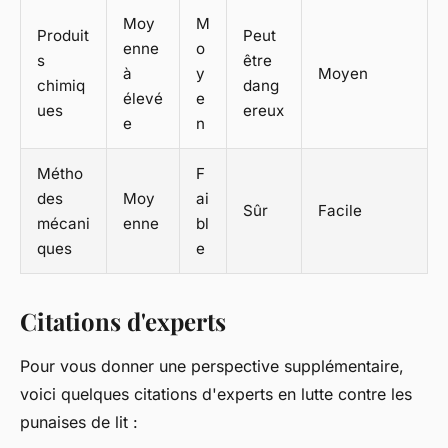
Moy
M
Produit
Peut
enne
o
s
être
à
y
Moyen
chimiq
dang
élevé
e
ues
ereux
e
n
Métho
F
des
Moy
ai
Sûr
Facile
mécani
enne
bl
ques
e
Citations d'experts
Pour vous donner une perspective supplémentaire,
voici quelques citations d'experts en lutte contre les
punaises de lit :