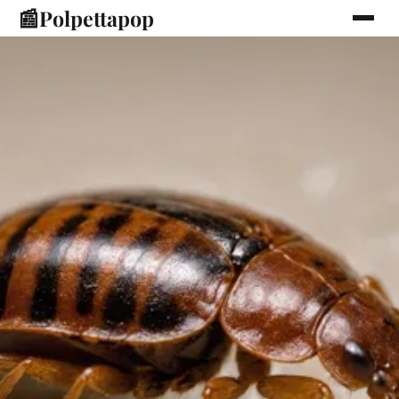
📰
Polpettapop