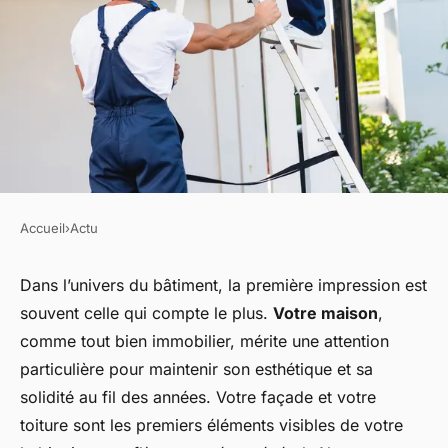
Accueil
›
Actu
ACTU
Rénover l'aspect de votre
Dans l’univers du bâtiment, la première impression est
souvent celle qui compte le plus.
Votre maison
,
maison par le nettoyage de
comme tout bien immobilier, mérite une attention
façade et toiture
particulière pour maintenir son esthétique et sa
solidité au fil des années. Votre façade et votre
dion
•
26 avril 2024
•
2 min de lecture
toiture sont les premiers éléments visibles de votre