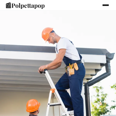
📰
Polpettapop