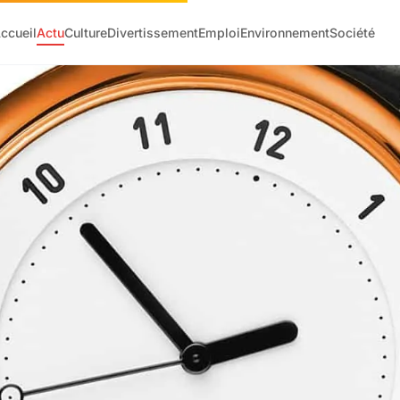
ccueil
Actu
Culture
Divertissement
Emploi
Environnement
Société