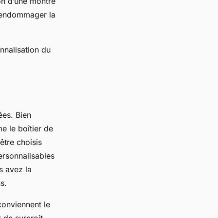
ion d’une montre
d’endommager la
nnalisation du
ées. Bien
e le boîtier de
être choisis
personnalisables
s avez la
s.
conviennent le