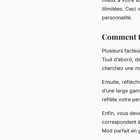
mieux à votre st
illimitées. Ceci
personnalité.
Comment tr
Plusieurs facte
Tout d’abord, dé
cherchez une mo
Ensuite, réfléch
d’une large gam
reflète votre pe
Enfin, vous dev
correspondent à
Mod parfait en g