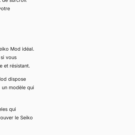
 de surcroit
votre
eiko Mod idéal.
 si vous
 et résistant.
 Mod dispose
z un modèle qui
les qui
rouver le Seiko