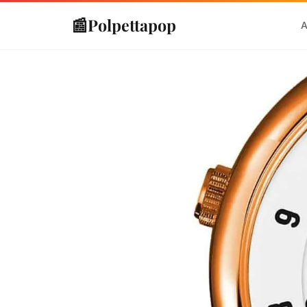
📰
Polpettapop
A