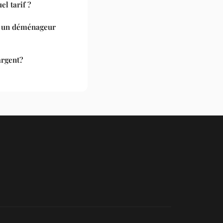
l tarif ?
r un déménageur
argent?