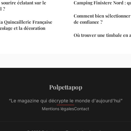
sourire éclatant sur le
Camping Finistere Nord : que
l ?
Comment bien sélectionne
 la Quincaillerie Française
de confiance ?
colage et la décoration
Où trouver une timbale en 
Polpettapop
“Le magazine qui décrypte le monde d'aujourd'hui”
Mentions légales
Contact