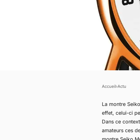
Accueil
›
Actu
ACTU
Montre Seiko Mod : 
La montre Seiko
effet, celui-ci 
passion et de créativ
Dans ce context
amateurs ces der
montre Seiko M