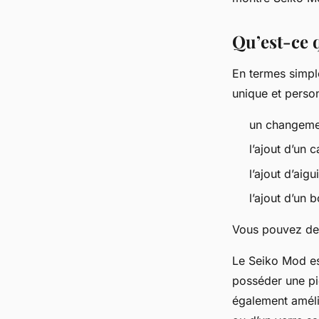
dion
•
12 mai 2024
•
2 min de lecture
Qu’est-ce 
En termes simpl
unique et perso
un changemen
l’ajout d’un 
l’ajout d’aigui
l’ajout d’un 
Vous pouvez de 
Le Seiko Mod es
posséder une pi
également amélio