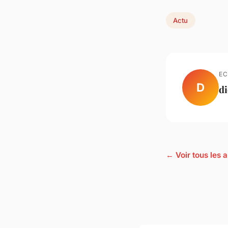
Actu
EC
D
d
← Voir tous les a