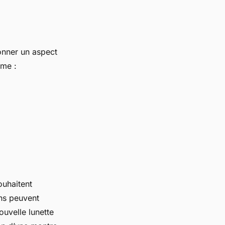
onner un aspect
mme :
ouhaitent
ons peuvent
ouvelle lunette