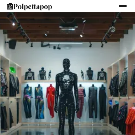
📰
Polpettapop