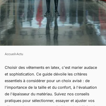
Accueil
›
Actu
ACTU
Vêtements en latex : guide
Choisir des vêtements en latex, c'est marier audace
et sophistication. Ce guide dévoile les critères
ultime pour choisir
essentiels à considérer pour un choix avisé : de
l'importance de la taille et du confort, à l'évaluation
dion
•
9 juin 2024
•
2 min de lecture
de l'épaisseur du matériau. Suivez nos conseils
pratiques pour sélectionner, essayer et ajuster vos