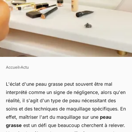
Accueil
›
Actu
ACTU
Comment se maquiller quand
L'éclat d'une peau grasse peut souvent être mal
interprété comme un signe de négligence, alors qu'en
on a la peau grasse ?
réalité, il s'agit d'un type de peau nécessitant des
soins et des techniques de maquillage spécifiques. En
dion
•
4 mars 2024
•
2 min de lecture
effet, maîtriser l'art du maquillage sur une
peau
grasse
est un défi que beaucoup cherchent à relever.