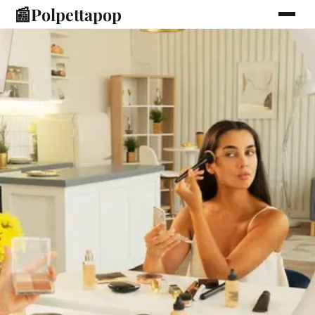
📰
Polpettapop